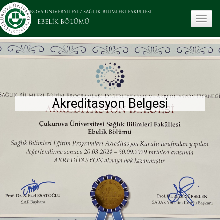
ÇUKUROVA ÜNİVERSİTESİ
/
SAĞLIK BİLİMLERİ FAKÜLTESİ
toggle
EBELİK BÖLÜMÜ
Dünya Ebeler Günü etkinliği
Akreditasyon Belgesi