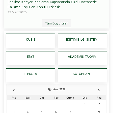
Ebelikte Kariyer Planlama Kapsamında Özel Hastanede
Çalışma Koşulları Konulu Etkinlik
12 Mart 2026
Tüm Duyurular
ÇÜBİS
EĞİTİM BİLGİ SİSTEMİ
EBYS
AKADEMİK TAKVİM
E-POSTA
KÜTÜPHANE
Ağustos 2026
Pts
Salı
Çar
Per
Cuma
Cts
Paz
1
2
3
4
5
6
7
8
9